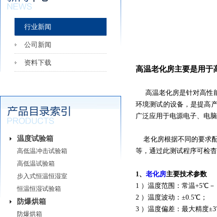
行业新闻
公司新闻
资料下载
高温老化房主要是用于
高温老化房
是针对高性
环境测试的设备，是提高
广泛应用于电源电子、电脑
温度试验箱
老化房根据不同的要求配
高低温冲击试验箱
等，通过此测试程序可检杳
高低温试验箱
1、
老化房
主要技术参数
步入式恒温恒湿室
1 ）温度范围：常温+5℃－
恒温恒湿试验箱
2 ）温度波动：±0.5℃；
防爆烘箱
3 ）温度偏差：最大精度
防爆烘箱