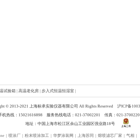
温试验箱
|
高温老化房
|
步入式恒温恒湿室
|
ight © 2013-2021 上海标承实验仪器有限公司 All Rights Reserved
沪ICP备100
手机热线：15021616898 服务热线电话：021-37002201 传真：021-3700220
地址：中国上海市松江区佘山工业园区强业路18号
ine
喷涂厂
粉末喷涂加工
华梦涂装网
上海苏同
熔喷滤芯厂家
气相